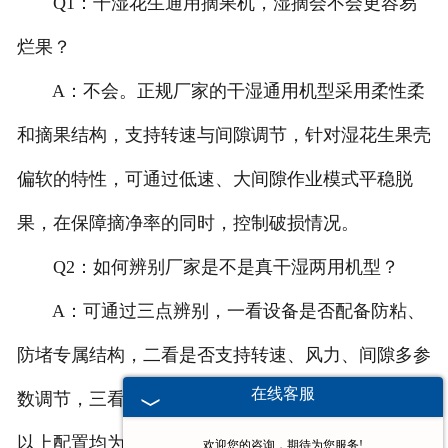
Q1：干湿花生通用摘果机，湿摘会不会更容易
烂果？
A：不会。正规厂家的干湿通用机型采用柔性柔
和摘果结构，支持转速与间隙调节，针对湿花生果壳
偏软的特性，可通过低速、大间隙作业模式平稳脱
果，在保障摘净率的同时，控制破损情况。
Q2：如何辨别厂家是不是真干湿两用机型？
A：可通过三点辨别，一看设备是否配备防粘、
防堵专属结构，二看是否支持转速、风力、间隙多参
在线客服
数调节，三看是否有干湿双工况实际试机效果，缺少
以上配置均为伪干湿通用机型。
欢迎您的咨询，期待为您服务!