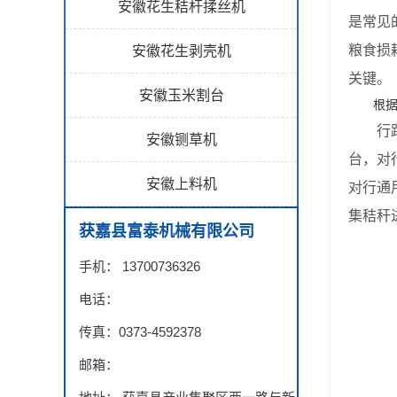
安徽花生秸杆揉丝机
是常见
粮食损
安徽花生剥壳机
关键。
安徽玉米割台
根据种
行距适
安徽铡草机
台，对
安徽上料机
对行通
集秸秆
获嘉县富泰机械有限公司
手机： 13700736326
电话：
传真：0373-4592378
邮箱：