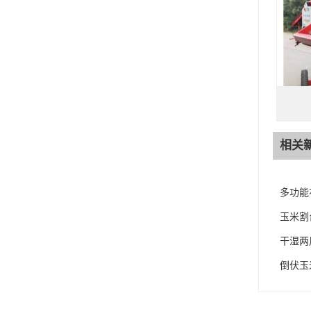
相关
多功能
玉米割
干湿两
倒伏玉