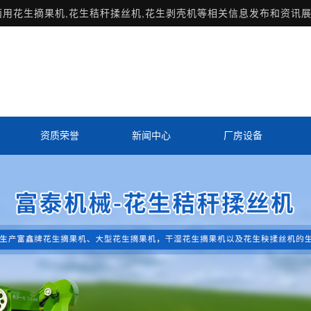
两用花生摘果机,花生秸秆揉丝机,花生剥壳机等相关信息发布和资讯展
资质荣誉
新闻中心
厂房设备