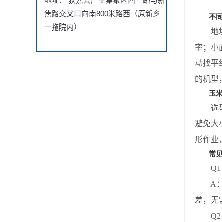
地址： 获嘉县产业集聚区西一路与新
焦路交叉口向南800米路西（原新乡
不
一拖院内）
地块地
率；小
动找平
的机型
玉
选型过
避免大
形作业
常
Q1：
A：不
差，无
Q2：