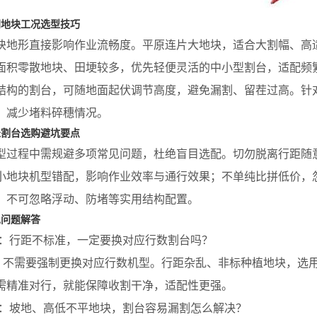
同地块工况选型技巧
形直接影响作业流畅度。平原连片大地块，适合大割幅、高适
面积零散地块、田埂较多，优先轻便灵活的中小型割台，适配频
结构的割台，可随地面起伏调节高度，避免漏割、留茬过高。针
，减少堵料碎穗情况。
米割台选购避坑要点
程中需规避多项常见问题，杜绝盲目选配。切勿脱离行距随意
小地块机型错配，影响作业效率与通行效果；不单纯比拼低价，
，不可忽略浮动、防堵等实用结构配置。
见问题解答
行距不标准，一定要换对应行数割台吗？
需要强制更换对应行数机型。行距杂乱、非标种植地块，选用
需精准对行，就能保障收割干净，适配性更强。
坡地、高低不平地块，割台容易漏割怎么解决？