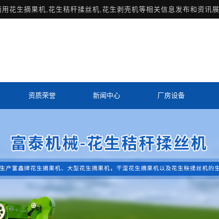
两用花生摘果机,花生秸秆揉丝机,花生剥壳机等相关信息发布和资讯展
资质荣誉
新闻中心
厂房设备