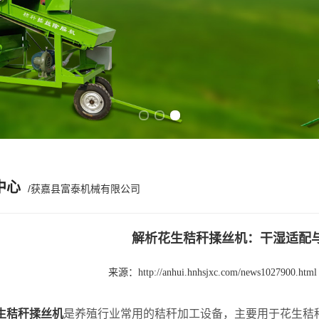
Previous slide
Next slide
中心
/获嘉县富泰机械有限公司
解析花生秸秆揉丝机：干湿适配
来源：
http://anhui.hnhsjxc.com/news1027900.html
生秸秆揉丝机
是养殖行业常用的秸秆加工设备，主要用于花生秸