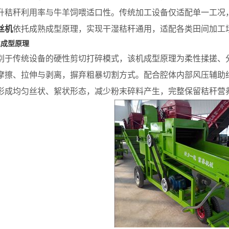
升秸秆利用率与牛羊饲喂适口性。传统加工设备仅适配单一工况
丝机
依托成熟成型原理，实现干湿秸秆通用，适配各类田间加工
丝成型原理
传统设备的硬性剪切打碎模式，该机成型原理为柔性揉搓、分
摩擦、拉伸与剥离，摒弃粗暴切割方式。配合腔体内部风压辅助
形成均匀丝状、絮状形态，减少粉末碎料产生，完整保留秸秆营