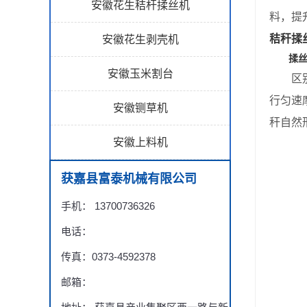
安徽花生秸杆揉丝机
料，提
秸秆揉
安徽花生剥壳机
揉
安徽玉米割台
区别于
行匀速
安徽铡草机
秆自然
安徽上料机
获嘉县富泰机械有限公司
手机： 13700736326
电话：
传真：0373-4592378
邮箱：