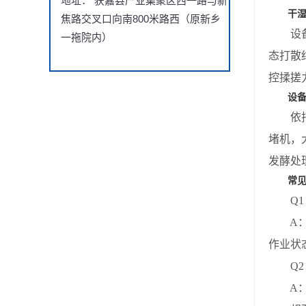
地址： 获嘉县产业集聚区西一路与新
干
焦路交叉口向南800米路西（原新乡
设备针
一拖院内）
态打散
控揉搓
设
依托科
堵机，
发酵处
常
Q1：
A：正
作业状
Q2：
A：无