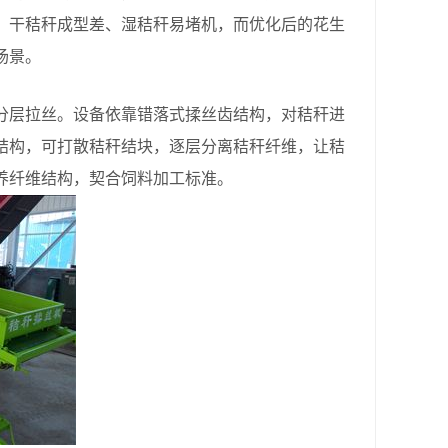
，干秸秆成型差、湿秸秆易堵机，而优化后的花生
场景。
层拉丝。设备依靠错落式揉丝齿结构，对秸秆进
结构，可打散秸秆结块，逐层分离秸秆纤维，让秸
养纤维结构，契合饲料加工标准。