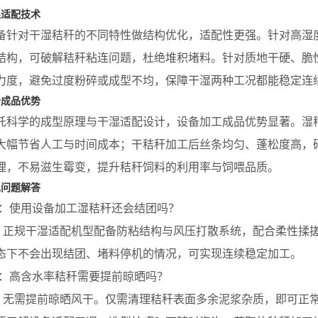
湿适配技术
对干湿秸秆的不同特性做结构优化，适配性更强。针对高湿度
结构，可破解秸秆粘连问题，杜绝堆积堵料。针对质地干硬、脆
力度，避免过度粉碎或成型不均，保障干湿两种工况都能稳定连
备成品优势
学的成型原理与干湿适配设计，设备加工成品优势显著。湿秸
大幅节省人工与时间成本；干秸秆加工后丝条均匀、蓬松度高，
理，不易滋生霉变，提升秸秆饲料的利用率与饲喂品质。
见问题解答
使用设备加工湿秸秆还会结团吗？
规干湿适配机型配备防粘结构与风压打散系统，配合柔性揉搓
态下不会出现结团、堵料停机的情况，可实现连续稳定加工。
高含水率秸秆需要提前晾晒吗？
需提前晾晒风干。仅需清理秸秆表面多余泥浆杂质，即可正常