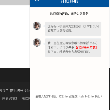
在线客服
欢迎您的咨询，期待为您服务!
2026-03-04
2025-12-02
您好呀～很高兴为您服务！😊 有什么问
题都可以跟我说哦。
2025-09-23
2025-09-16
我一直在这边等候您哦～如果暂时不方
便打字，也可以先把
【问题/联系方式】
留下来，稍后我会为您详细回复。
多少？花生秸秆揉丝机质量怎么样？获嘉县富泰机械有限公司
，违者必究！
豫ICP备2022007716号-1