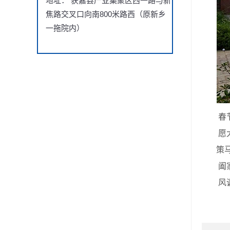
地址： 获嘉县产业集聚区西一路与新
焦路交叉口向南800米路西（原新乡
一拖院内）
春节期
愿大
策马
阖家
风调