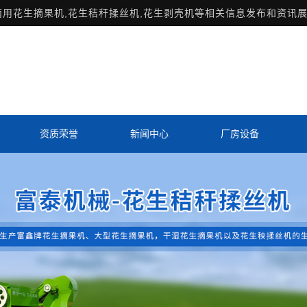
两用花生摘果机,花生秸秆揉丝机,花生剥壳机等相关信息发布和资讯展
资质荣誉
新闻中心
厂房设备