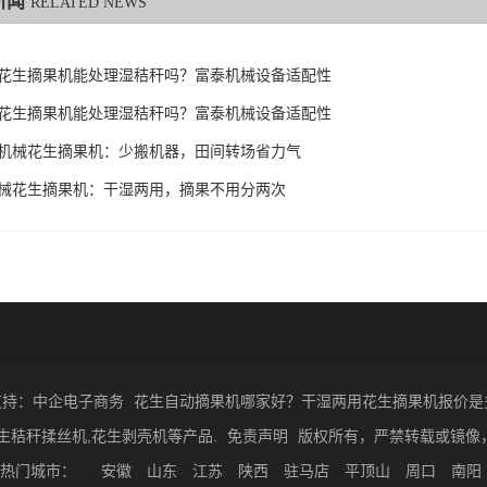
新闻
RELATED NEWS
花生摘果机能处理湿秸秆吗？富泰机械设备适配性
花生摘果机能处理湿秸秆吗？富泰机械设备适配性
机械花生摘果机：少搬机器，田间转场省力气
械花生摘果机：干湿两用，摘果不用分两次
支持：中企电子商务
花生自动摘果机哪家好？干湿两用花生摘果机报价是
生秸秆揉丝机,花生剥壳机等产品.
免责声明
版权所有，严禁转载或镜像
热门城市：
安徽
山东
江苏
陕西
驻马店
平顶山
周口
南阳