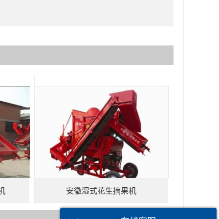
机
安徽湿式花生摘果机