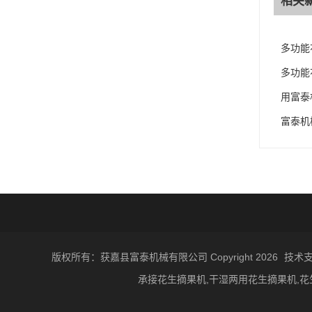
相关
多功能
多功能
用富泰
富泰机
版权所有：获嘉县富泰机械有限公司 Copyright 2026
技术
承接花生摘果机,干湿两用花生摘果机,花