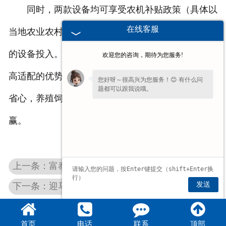
同时，两款设备均可享受农机补贴政策（具体以
在线客服
当地农业农村局规定为准），进一步降低种养殖农户
的设备投入。富泰摘果机与揉丝机组合，以轻量化、
欢迎您的咨询，期待为您服务!
高适配的优势，打通种养殖衔接壁垒，让花生种植更
您好呀～很高兴为您服务！😊 有什么问
题都可以跟我说哦。
省心，养殖饲料供给更便捷，助力农户实现种养双
我一直在这边等候您哦～如果暂时不方便
赢。
打字，也可以先把
【问题/联系方式】
留
下来，稍后我会为您详细回复。
上一条：富泰花生秸秆揉丝机移动方便吗？使用灵活度
发送
下一条：迎马年，贺新春 | 富泰机械给您拜年啦！
首页
电话
联系
顶部