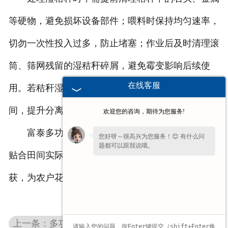
等硬物，避免损坏设备部件；喂料时保持均匀速率，
切勿一次性投入过多，防止堵塞；作业后及时清理滚
筒、筛网残留的湿秸秆碎屑，避免霉变影响后续使
在线客服
用。若秸秆湿度极高，可适当调慢转速，延长分离时
间，提升分离效果。
欢迎您的咨询，期待为您服务!
富泰多功能花生摘果机针对湿秸秆的适配设计，
您好呀～很高兴为您服务！😊 有什么问
题都可以跟我说哦。
贴合田间实际作业场景，无需担心阴雨天气无法收
获，为农户花生收获提供切实便利。
上一条：多功能花生摘果机怎么调转速？操作指南