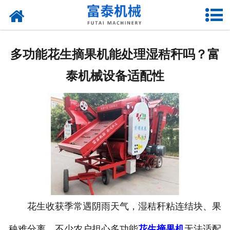
网站首页
关于我们
多功能花生摘果机能处理湿秸秆吗？富
产品中心
泰机械设备适配性
资质荣誉
新闻中心
厂房设备
联系我们
花生收获季常遇阴雨天气，湿秸秆粘连结块、果
秧难分离，不少农户担心多功能
花生摘果机
无法适配