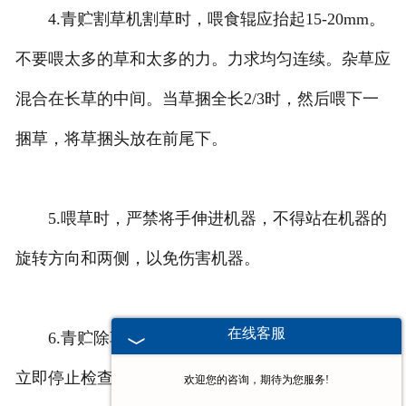
4.青贮割草机割草时，喂食辊应抬起15-20mm。
不要喂太多的草和太多的力。力求均匀连续。杂草应
混合在长草的中间。当草捆全长2/3时，然后喂下一
捆草，将草捆头放在前尾下。
5.喂草时，严禁将手伸进机器，不得站在机器的
旋转方向和两侧，以免伤害机器。
在线客服
6.青贮除草机工作时，如果听到机器有异音，应
立即停止检查，严禁停止清洗和调整机器。定期检查
欢迎您的咨询，期待为您服务!