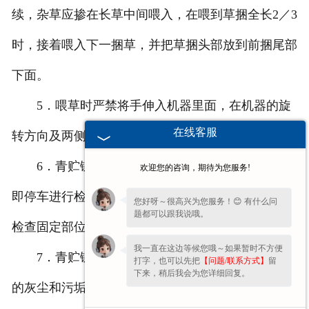
续，杂草应掺在长草中间喂入，在喂到草捆全长2／3
时，接着喂入下一捆草，并把草捆头部放到前捆尾部
下面。
5．喂草时严禁将手伸入机器里面，在机器的旋
在线客服
转方向及两侧不准站人，以免机器伤人。
6．青贮铡草机工作时如听到机器有异音，要立
欢迎您的咨询，期待为您服务!
即停车进行检查，严禁不停车清理和调整机器。经常
您好呀～很高兴为您服务！😊 有什么问
题都可以跟我说哦。
检查固定部位是否锁紧，各防护罩是否安全可靠。
我一直在这边等候您哦～如果暂时不方便
7．青贮铡草机在每班工作完毕，要清除机器上
打字，也可以先把
【问题/联系方式】
留
下来，稍后我会为您详细回复。
的灰尘和污垢，并妥善保管设备。