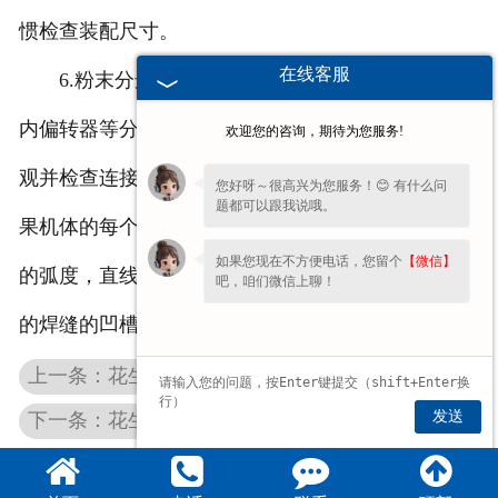
惯检查装配尺寸。
在线客服
6.粉末分选机 - 检查外壳，立轴，风扇叶片，机
内偏转器等分类器的设备和结构部件的外观，检查外
欢迎您的咨询，期待为您服务!
观并检查连接。 在该位置的孔间距，自走式花生摘
您好呀～很高兴为您服务！😊 有什么问
题都可以跟我说哦。
果机体的每个部分的关键尺寸被控制为包括上下凸缘
如果您现在不方便电话，您留个
【微信】
的弧度，直线度，水平度和垂直度，以及每个界面处
吧，咱们微信上聊！
的焊缝的凹槽类型 检查。
上一条：花生摘果机想要降低能耗，富泰机械有妙招！
发送
下一条：花生收获机机械设备维护保养的五要则