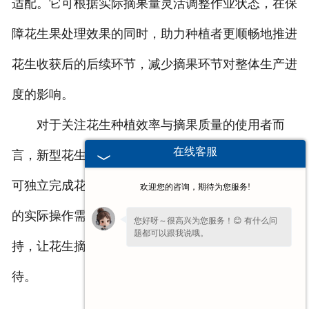
适配。它可根据实际摘果量灵活调整作业状态，在保
障花生果处理效果的同时，助力种植者更顺畅地推进
花生收获后的后续环节，减少摘果环节对整体生产进
度的影响。
对于关注花生种植效率与摘果质量的使用者而
在线客服
言，新型花生自动摘果机无需依赖过多额外辅助，即
可独立完成花生摘果操作，切实贴合花生摘果过程中
欢迎您的咨询，期待为您服务!
的实际操作需求，为花生种植生产提供实用的设备支
您好呀～很高兴为您服务！😊 有什么问
题都可以跟我说哦。
持，让花生摘果环节更贴合实际生产中的各类操作期
待。