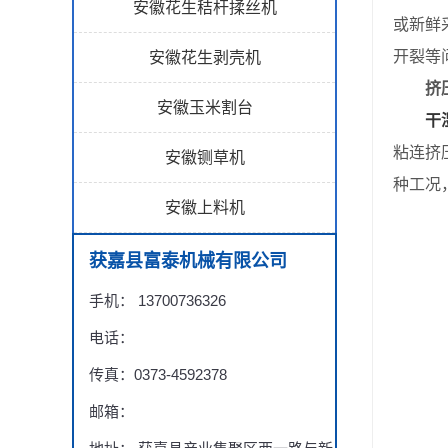
安徽花生秸杆揉丝机
或新鲜
开裂等
安徽花生剥壳机
挤
安徽玉米割台
干
粘连挤
安徽铡草机
种工况
安徽上料机
获嘉县富泰机械有限公司
手机： 13700736326
电话：
传真：0373-4592378
邮箱：