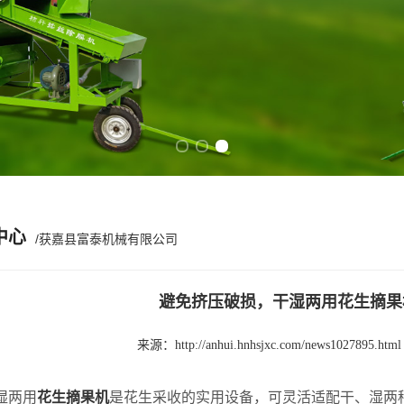
Previous slide
Next slide
中心
/获嘉县富泰机械有限公司
避免挤压破损，干湿两用花生摘果
来源：
http://anhui.hnhsjxc.com/news1027895.html
两用
花生摘果机
是花生采收的实用设备，可灵活适配干、湿两