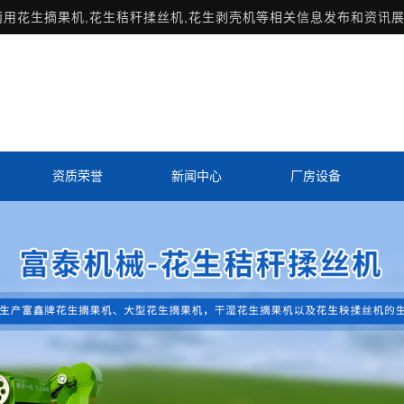
两用花生摘果机,花生秸秆揉丝机,花生剥壳机等相关信息发布和资讯展
资质荣誉
新闻中心
厂房设备