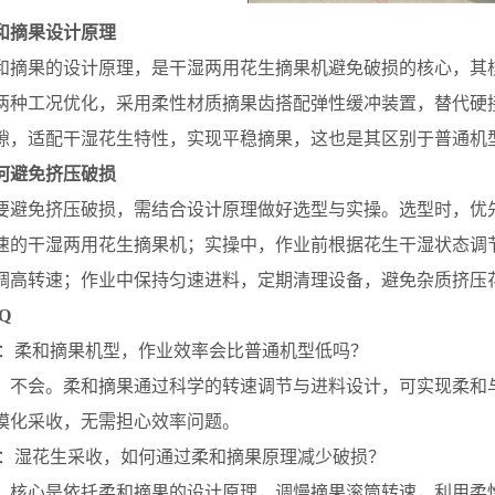
和摘果设计原理
果的设计原理，是干湿两用花生摘果机避免破损的核心，其核
两种工况优化，采用柔性材质摘果齿搭配弹性缓冲装置，替代硬
隙，适配干湿花生特性，实现平稳摘果，这也是其区别于普通机
何避免挤压破损
免挤压破损，需结合设计原理做好选型与实操。选型时，优先
速的干湿两用花生摘果机；实操中，作业前根据花生干湿状态调
调高转速；作业中保持匀速进料，定期清理设备，避免杂质挤压
Q
柔和摘果机型，作业效率会比普通机型低吗？
会。柔和摘果通过科学的转速调节与进料设计，可实现柔和与
模化采收，无需担心效率问题。
湿花生采收，如何通过柔和摘果原理减少破损？
心是依托柔和摘果的设计原理，调慢摘果滚筒转速，利用柔性