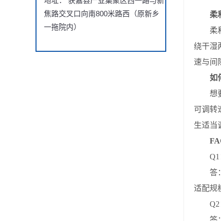
地址： 获嘉县产业集聚区西一路与新
焦路交叉口向南800米路西（原新乡
柔
一拖院内）
柔和摘
绕干湿
速与间
如
想要避
可调转
生适当
FA
Q1：
答：不
适配规
Q2：
答：核