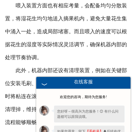
喂入装置方面也有相应考量，会配备均匀分散装
置，将湿花生均匀地送入摘果机内，避免大量花生集
中涌入一处，造成局部堵塞。而且喂入的速度可以根
据花生的湿度等实际情况灵活调节，确保机器内部的
处理节奏协调。
此外，机器内部还设有清理装置，例如在关键部
在线客服
位安装毛刷、刮板等，在机器运行过程中，它们能及
时将粘连在滚筒、筛网等部件上的少量花生果或杂物
欢迎您的咨询，期待为您服务!
清理掉，维持各部件的良好工作状态，时刻保障摘果
您好呀～很高兴为您服务！😊 有什么问
题都可以跟我说哦。
流程能够顺畅进行，从而很好地完成湿花生的摘果作
如果您愿意，留下
【手机号】
🔔后续有优