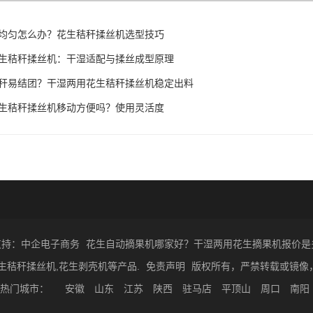
均匀怎么办？花生秸秆揉丝机选型技巧
生秸秆揉丝机：干湿适配与揉丝成型原理
秆易结团？干湿两用花生秸秆揉丝机稳定出料
生秸秆揉丝机移动方便吗？使用灵活度
支持：中企电子商务
花生自动摘果机哪家好？干湿两用花生摘果机报价是
生秸秆揉丝机,花生剥壳机等产品.
免责声明
版权所有，严禁转载或镜像
热门城市：
安徽
山东
江苏
陕西
驻马店
平顶山
周口
南阳