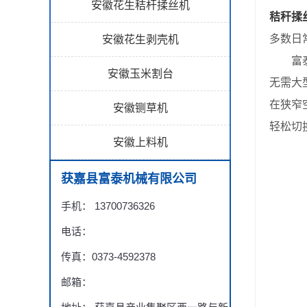
安徽花生秸杆揉丝机
秸秆揉
多数日
安徽花生剥壳机
富泰花
安徽玉米割台
无需大
在狭窄
安徽铡草机
轻松切
安徽上料机
获嘉县富泰机械有限公司
手机： 13700736326
电话：
传真：0373-4592378
邮箱：