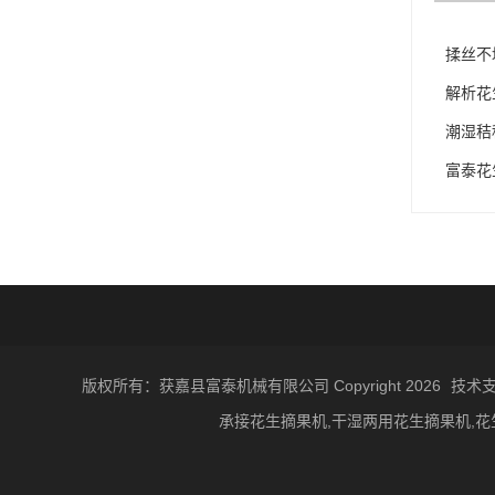
揉丝不
解析花
潮湿秸
富泰花
版权所有：获嘉县富泰机械有限公司 Copyright 2026
技术
承接花生摘果机,干湿两用花生摘果机,花