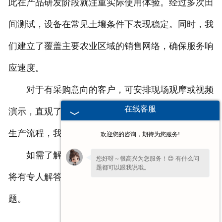
此在产品研发阶段就注重实际使用体验。经过多次田
间测试，设备在常见土壤条件下表现稳定。同时，我
们建立了覆盖主要农业区域的销售网络，确保服务响
应速度。
对于有采购意向的客户，可安排现场观摩或视频
在线客服
演示，直观了解设备工作情况。也欢迎来厂实地考察
生产流程，我们提供详细的产品资料和价格说明。
欢迎您的咨询，期待为您服务!
如需了解更多信息，可通过官网联系方式咨询，
您好呀～很高兴为您服务！😊 有什么问
题都可以跟我说哦。
将有专人解答关于产品规格、使用方式等方面的问
看到您停留许久啦，如果暂时不方便打
题。
字，可以留下您的
【电话】
🔔我会尽快回
复您。