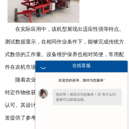
在实际应用中，该机型展现出适应性强等特点。
测试数据显示，在相同作业条件下，能够完成传统方
式数倍的工作量。设备维护保养也相对简便，常用配
在线客服
件在农机市场均可购置。
随着农业机械化程度不断提高，这类针对性解决
欢迎您的咨询，期待为您服务!
特定作物收获难题的设备，正在获得越来越多农户的
您好呀～很高兴为您服务！😊 有什么问
题都可以跟我说哦。
认可。其设计思路也为其他农作物的专用收获设备研
发提供了参考。