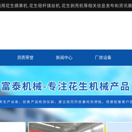
两用花生摘果机,花生秸秆揉丝机,花生剥壳机等相关信息发布和资讯展
资质荣誉
新闻中心
厂房设备