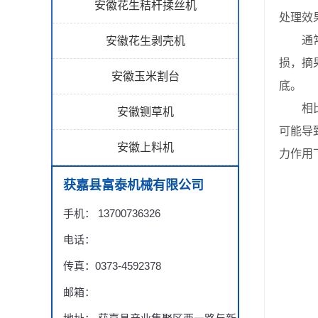
安徽花生秸杆揉丝机
处理效
通常来
安徽花生剥壳机
损，摘
安徽玉米割台
底。
相比之
安徽铡草机
可能导
安徽上料机
力作用
获嘉县富泰机械有限公司
手机： 13700736326
电话：
传真：0373-4592378
邮箱：