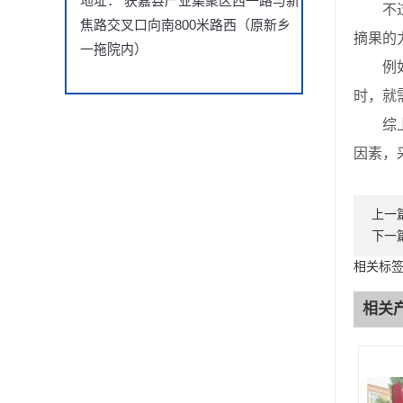
地址： 获嘉县产业集聚区西一路与新
不过，
焦路交叉口向南800米路西（原新乡
摘果的
一拖院内）
例如，
时，就
综上所
因素，
上一
下一
相关标签
相关