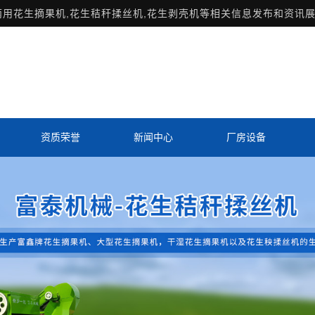
两用花生摘果机,花生秸秆揉丝机,花生剥壳机等相关信息发布和资讯展
资质荣誉
新闻中心
厂房设备