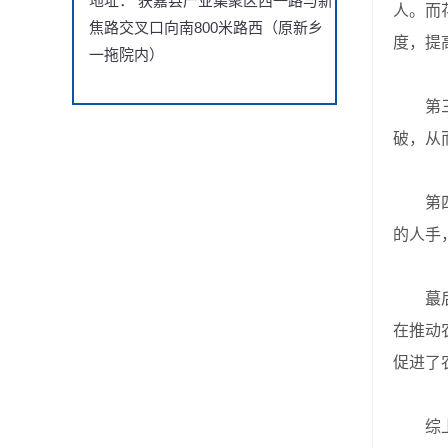
地址： 获嘉县产业集聚区西一路与新
人。而
焦路交叉口向南800米路西（原新乡
度，提
一拖院内）
第三，
破，从
第四，
的人手
蕞后，
在推动
促进了
综上所