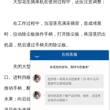
大型花生摘果机在使用过程中，还应注意调整：
在工作过程中，当湿茎充满采摘室，造成堵塞
时，拉动除尘板操作手柄，打开除尘板，将湿茎扔出
机器，然后通过手柄关闭除尘板。
在线客服
关闭大型花生摘果机的进料人口挡板调整进料入
欢迎您的咨询，期待为您服务!
口。进料挡板的位置可以通过操作手柄来改变。向前
您好呀～很高兴为您服务！😊 有什么问
题都可以跟我说哦。
推动手柄，翻下挡板，打开滚筒入口，机器可以采摘
请问您是想了解产品详情、报价，还是售
水果；向后拉动手柄，翻转挡板，关闭滚筒入口，机
后相关问题呢？
器可作为选择机。