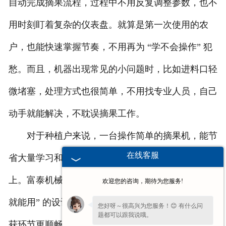
自动完成摘果流程，过程中不用反复调整参数，也不
用时刻盯着复杂的仪表盘。就算是第一次使用的农
户，也能快速掌握节奏，不用再为 “学不会操作” 犯
愁。而且，机器出现常见的小问题时，比如进料口轻
微堵塞，处理方式也很简单，不用找专业人员，自己
动手就能解决，不耽误摘果工作。
对于种植户来说，一台操作简单的摘果机，能节
在线客服
省大量学习和调试时间，把更多精力放在花生收获
上。富泰机械花生摘果机，用 “不用复杂操作，上手
欢迎您的咨询，期待为您服务!
就能用” 的设计，帮种植户省去操作烦恼，让花生收
您好呀～很高兴为您服务！😊 有什么问
题都可以跟我说哦。
获环节更顺畅。如果您也怕麻烦，想找台好操作的摘