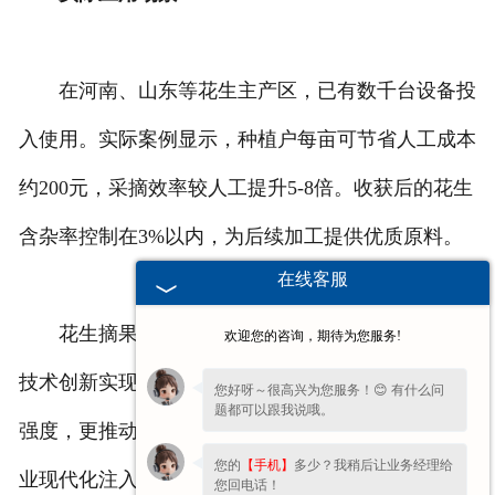
在河南、山东等花生主产区，已有数千台设备投
入使用。实际案例显示，种植户每亩可节省人工成本
约200元，采摘效率较人工提升5-8倍。收获后的花生
含杂率控制在3%以内，为后续加工提供优质原料。
在线客服
花生摘果机正逐步改变传统农业作业模式，通过
欢迎您的咨询，期待为您服务!
技术创新实现“机器换人”。其推广使用不仅降低劳动
您好呀～很高兴为您服务！😊 有什么问
题都可以跟我说哦。
强度，更推动花生种植向标准化、规模化发展，为农
您的
【手机】
多少？我稍后让业务经理给
业现代化注入新动能。
您回电话！