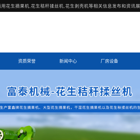
两用花生摘果机,花生秸秆揉丝机,花生剥壳机等相关信息发布和资讯展
资质荣誉
新闻中心
厂房设备